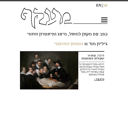
עב
EN
כתב עת מקוון למחול, מיצג ותיאטרון חזותי
גיליון מס› 11
המופע הפדגוגי
דיכוי, שחרור
ופעולות משותפות
דווקא מתוך הימצאותה על
הסף עשויה אמנות המופע
עשויה להאיר על הדרכים
שבהן מתהווה ידע מתוך
פעולה משותפת.
קרא עוד >