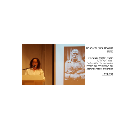
המורה בּוּר, הארנבת
מתה
אמנות המופע נסמכת על
הנכחה של חיכוך
אונטולוגי בין בית הספר
של המופע לזה של החיים,
לעתים עד איחוי וסינתזה.
קרא עוד >