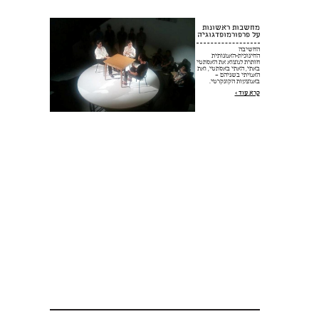
מחשבות ראשונות
על פרפורמופדגוגיה
החשיבה
החינוכית-האמנותית
חותרת למצוא את האסתטי
באתי, האתי באסתטי, ואת
האמיתי בשניהם –
באמצעות הקונקרטי.
קרא עוד >