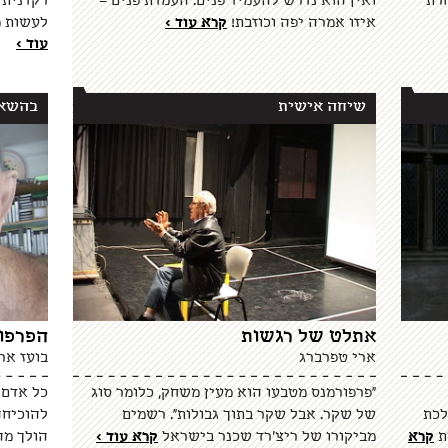
חרת
ואין הוא נדרש להעמיד פנים. העמדת פנים –
רקדנית 
איזו אמרה יפה וכוזבת!
קרא עוד >
לעשות מ
עוד >
שיחה אישית
בהשא
אתלט של רגשות
הפרפו
ארי טפרברג
בועז אר
"פרפורמנס מטבעו הוא מעין משחק, כלומר סוג
כל אדם 
לכת
של שקר. אבל שקר בתוך גבולות". רשמים
להוכיחה
ת
קרא
מביקורו של ריצ'רד שכנר בישראל
קרא עוד >
הולך מה