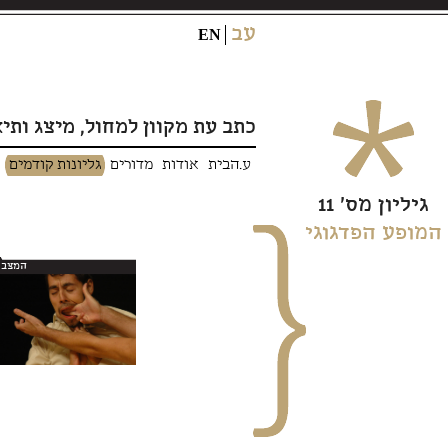
עב
EN
כתב עת מקוון למחול, מיצג ותיא
ע.הבית
אודות
מדורים
גליונות קודמים
גיליון מס› 11
המופע הפדגוגי
המצב