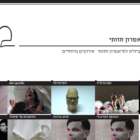
טרון חזותי
ביה"ס לתיאטרון חזותי
אירועים מיוחדים
סצנוגרפיה
הפרפורמר
site-specific
המופע הפדגוגי
אדם-מכונה
מחשבות על שחזור