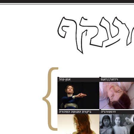
וידאו//דאנס
אמן-קהל
דרמטורגיה
ביקורת התנועה הטהורה